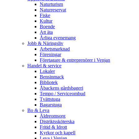
Naturturism
Naturreservat
Fiske
Kultur
Boende
Att äta
Årliga evenemang
Jobb & Näringsliv
Arbetsmarknad
Föreningar
Företagare & entreprenörer i Venjan
Handel & service
Lokaler
Bensinmack
Bibliotek
Åbackens gårdsbageri
Tempo / Serviceombud
Tvättstuga
Bagarstuga
Bo & Leva
Äldreomsorg
Distriktssköterska
Fritid & Idrott
Kyrkor och kapell
Leva i Venjan