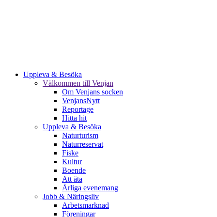
Uppleva & Besöka
Välkommen till Venjan
Om Venjans socken
VenjansNytt
Reportage
Hitta hit
Uppleva & Besöka
Naturturism
Naturreservat
Fiske
Kultur
Boende
Att äta
Årliga evenemang
Jobb & Näringsliv
Arbetsmarknad
Föreningar