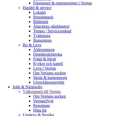
Företagare & entreprenörer i Venjan
Handel & service
Lokaler
Bensinmack
Bibliotek
Åbackens gårdsbageri
Tempo / Serviceombud
Tvättstuga
Bagarstuga
Bo & Leva
Äldreomsorg
Distriktssköterska
Fritid & Idrott
Kyrkor och kapell
Leva i Venjan
Om Venjans socken
Skola & barnomsorg
Utvecklingsprojekt
Jobb & Näringsliv
Välkommen till Venjan
Om Venjans socken
VenjansNytt
Reportage
Hitta hit
Uppleva & Besöka