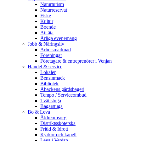
Naturturism
Naturreservat
Fiske
Kultur
Boende
Att äta
Årliga evenemang
Jobb & Näringsliv
Arbetsmarknad
Föreningar
Företagare & entreprenörer i Venjan
Handel & service
Lokaler
Bensinmack
Bibliotek
Åbackens gårdsbageri
Tempo / Serviceombud
Tvättstuga
Bagarstuga
Bo & Leva
Äldreomsorg
Distriktssköterska
Fritid & Idrott
Kyrkor och kapell
Leva i Venjan