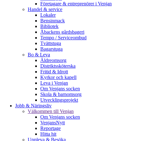
Företagare & entreprenörer i Venjan
Handel & service
Lokaler
Bensinmack
Bibliotek
Åbackens gårdsbageri
Tempo / Serviceombud
Tvättstuga
Bagarstuga
Bo & Leva
Äldreomsorg
Distriktssköterska
Fritid & Idrott
Kyrkor och kapell
Leva i Venjan
Om Venjans socken
Skola & barnomsorg
Utvecklingsprojekt
Jobb & Näringsliv
Välkommen till Venjan
Om Venjans socken
VenjansNytt
Reportage
Hitta hit
Uppleva & Besöka