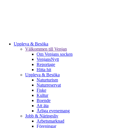
Uppleva & Besöka
Välkommen till Venjan
Om Venjans socken
VenjansNytt
Reportage
Hitta hit
Uppleva & Besöka
Naturturism
Naturreservat
Fiske
Kultur
Boende
Att äta
Årliga evenemang
Jobb & Näringsliv
Arbetsmarknad
Föreningar