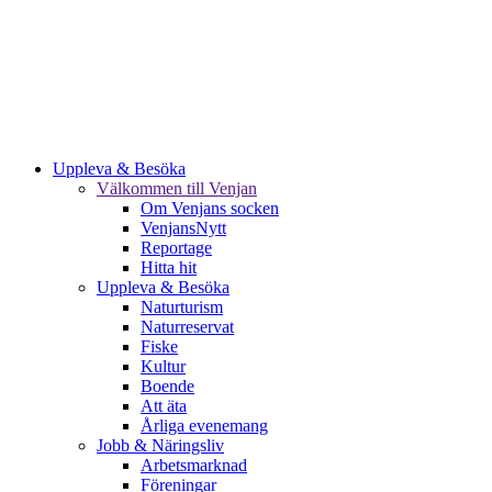
Uppleva & Besöka
Välkommen till Venjan
Om Venjans socken
VenjansNytt
Reportage
Hitta hit
Uppleva & Besöka
Naturturism
Naturreservat
Fiske
Kultur
Boende
Att äta
Årliga evenemang
Jobb & Näringsliv
Arbetsmarknad
Föreningar