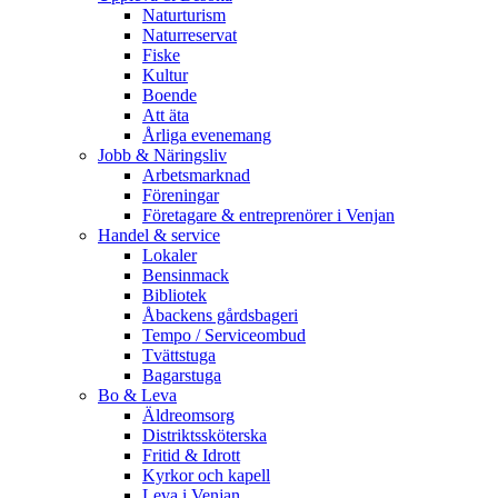
Naturturism
Naturreservat
Fiske
Kultur
Boende
Att äta
Årliga evenemang
Jobb & Näringsliv
Arbetsmarknad
Föreningar
Företagare & entreprenörer i Venjan
Handel & service
Lokaler
Bensinmack
Bibliotek
Åbackens gårdsbageri
Tempo / Serviceombud
Tvättstuga
Bagarstuga
Bo & Leva
Äldreomsorg
Distriktssköterska
Fritid & Idrott
Kyrkor och kapell
Leva i Venjan