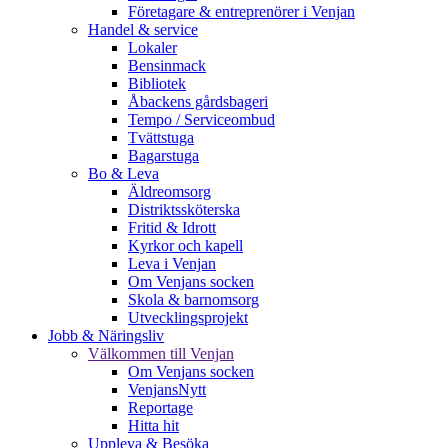
Företagare & entreprenörer i Venjan
Handel & service
Lokaler
Bensinmack
Bibliotek
Åbackens gårdsbageri
Tempo / Serviceombud
Tvättstuga
Bagarstuga
Bo & Leva
Äldreomsorg
Distriktssköterska
Fritid & Idrott
Kyrkor och kapell
Leva i Venjan
Om Venjans socken
Skola & barnomsorg
Utvecklingsprojekt
Jobb & Näringsliv
Välkommen till Venjan
Om Venjans socken
VenjansNytt
Reportage
Hitta hit
Uppleva & Besöka