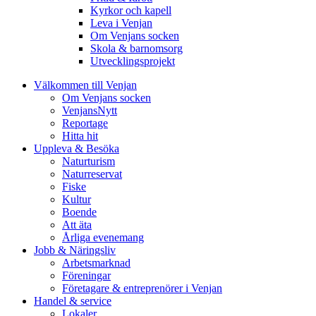
Kyrkor och kapell
Leva i Venjan
Om Venjans socken
Skola & barnomsorg
Utvecklingsprojekt
Välkommen till Venjan
Om Venjans socken
VenjansNytt
Reportage
Hitta hit
Uppleva & Besöka
Naturturism
Naturreservat
Fiske
Kultur
Boende
Att äta
Årliga evenemang
Jobb & Näringsliv
Arbetsmarknad
Föreningar
Företagare & entreprenörer i Venjan
Handel & service
Lokaler