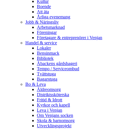
Kultur
Boende
Att äta
Årliga evenemang
Jobb & Näringsliv
Arbetsmarknad
Föreningar
Företagare & entreprenörer i Venjan
Handel & service
Lokaler
Bensinmack
Bibliotek
Åbackens gårdsbageri
Tempo / Serviceombud
Tvättstuga
Bagarstuga
Bo & Leva
Äldreomsorg
Distriktssköterska
Fritid & Idrott
Kyrkor och kapell
Leva i Venjan
Om Venjans socken
Skola & barnomsorg
Utvecklingsprojekt