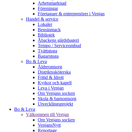
Arbetsmarknad
Föreningar
Företagare & entreprenörer i Venjan
Handel & service
Lokaler
Bensinmack
Bibliotek
Åbackens gårdsbageri
Tempo / Serviceombud
Tvättstuga
Bagarstuga
Bo & Leva
Äldreomsorg
Distriktssköterska
Fritid & Idrott
Kyrkor och kapell
Leva i Venjan
Om Venjans socken
Skola & barnomsorg
Utvecklingsprojekt
Bo & Leva
Välkommen till Venjan
Om Venjans socken
VenjansNytt
Reportage