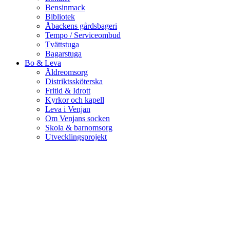
Bensinmack
Bibliotek
Åbackens gårdsbageri
Tempo / Serviceombud
Tvättstuga
Bagarstuga
Bo & Leva
Äldreomsorg
Distriktssköterska
Fritid & Idrott
Kyrkor och kapell
Leva i Venjan
Om Venjans socken
Skola & barnomsorg
Utvecklingsprojekt