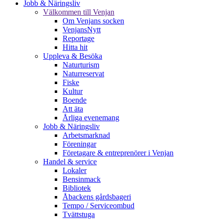
Jobb & Näringsliv
Välkommen till Venjan
Om Venjans socken
VenjansNytt
Reportage
Hitta hit
Uppleva & Besöka
Naturturism
Naturreservat
Fiske
Kultur
Boende
Att äta
Årliga evenemang
Jobb & Näringsliv
Arbetsmarknad
Föreningar
Företagare & entreprenörer i Venjan
Handel & service
Lokaler
Bensinmack
Bibliotek
Åbackens gårdsbageri
Tempo / Serviceombud
Tvättstuga