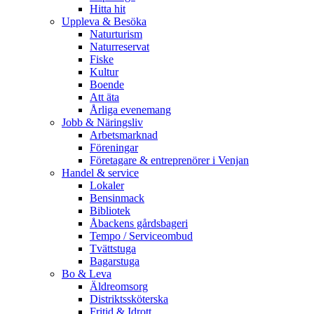
Hitta hit
Uppleva & Besöka
Naturturism
Naturreservat
Fiske
Kultur
Boende
Att äta
Årliga evenemang
Jobb & Näringsliv
Arbetsmarknad
Föreningar
Företagare & entreprenörer i Venjan
Handel & service
Lokaler
Bensinmack
Bibliotek
Åbackens gårdsbageri
Tempo / Serviceombud
Tvättstuga
Bagarstuga
Bo & Leva
Äldreomsorg
Distriktssköterska
Fritid & Idrott