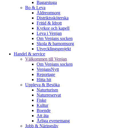
Bagarstuga
Bo & Leva
Äldreomsorg
Distriktssköterska
Fritid & Idrott
Kyrkor och kapell
Leva i Venjan
Om Venjans socken
Skola & barnomsorg
Utvecklingsprojekt
Handel & service
Välkommen till Venjan
Om Venjans socken
VenjansNytt
Reportage
Hitta hit
Uppleva & Besöka
Naturturism
Naturreservat
Fiske
Kultur
Boende
Att äta
Årliga evenemang
Jobb & Näringsliv