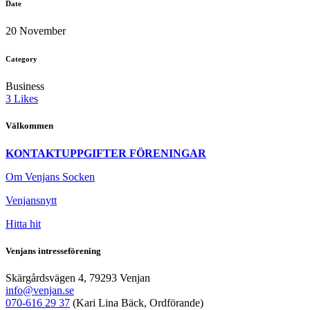
Date
20 November
Category
Business
3
Likes
Välkommen
KONTAKTUPPGIFTER FÖRENINGAR
Om Venjans Socken
Venjansnytt
Hitta hit
Venjans intresseförening
Skärgårdsvägen 4, 79293 Venjan
info@venjan.se
070-616 29 37
(Kari Lina Bäck, Ordförande)