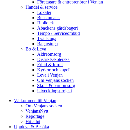
Företagare & entreprenörer i Venjan
Handel & service
Lokaler
Bensinmack
Bibliotek
Åbackens gårdsbageri
Tempo / Serviceombud
Tvättstuga
Bagarstuga
Bo & Leva
Äldreomsorg
Distriktssköterska
Fritid & Idrott
Kyrkor och kapell
Leva i Venjan
Om Venjans socken
Skola & barnomsorg
Utvecklingsprojekt
Välkommen till Venjan
Om Venjans socken
VenjansNytt
Reportage
Hitta hit
Uppleva & Besöka