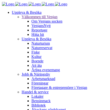
Uppleva & Besöka
Välkommen till Venjan
Om Venjans socken
VenjansNytt
Reportage
Hitta hit
Uppleva & Besöka
Naturturism
Naturreservat
Fiske
Kultur
Boende
Att äta
Årliga evenemang
Jobb & Näringsliv
Arbetsmarknad
Föreningar
Företagare & entreprenörer i Venjan
Handel & service
Lokaler
Bensinmack
Bibliotek
Åbackens gårdsbageri