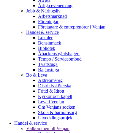
Att äta
Årliga evenemang
Jobb & Näringsliv
Arbetsmarknad
Föreningar
Företagare & entreprenörer i Venjan
Handel & service
Lokaler
Bensinmack
Bibliotek
Åbackens gårdsbageri
Tempo / Serviceombud
Tvättstuga
Bagarstuga
Bo & Leva
Äldreomsorg
Distriktssköterska
Fritid & Idrott
Kyrkor och kapell
Leva i Venjan
Om Venjans socken
Skola & barnomsorg
Utvecklingsprojekt
Handel & service
Välkommen till Venjan