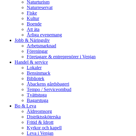
Naturturism
Naturreservat
Fiske
Kultur
Boende
Att äta
Årliga evenemang
Jobb & Näringsliv
Arbetsmarknad
Föreningar
Företagare & entreprenörer i Venjan
Handel & service
Lokaler
Bensinmack
Bibliotek
Åbackens gårdsbageri
Tempo / Serviceombud
Tvättstuga
Bagarstuga
Bo & Leva
Äldreomsorg
Distriktssköterska
Fritid & Idrott
Kyrkor och kapell
Leva i Venjan