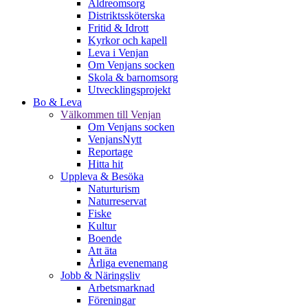
Äldreomsorg
Distriktssköterska
Fritid & Idrott
Kyrkor och kapell
Leva i Venjan
Om Venjans socken
Skola & barnomsorg
Utvecklingsprojekt
Bo & Leva
Välkommen till Venjan
Om Venjans socken
VenjansNytt
Reportage
Hitta hit
Uppleva & Besöka
Naturturism
Naturreservat
Fiske
Kultur
Boende
Att äta
Årliga evenemang
Jobb & Näringsliv
Arbetsmarknad
Föreningar