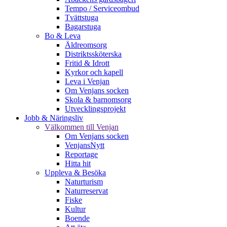
Tempo / Serviceombud
Tvättstuga
Bagarstuga
Bo & Leva
Äldreomsorg
Distriktssköterska
Fritid & Idrott
Kyrkor och kapell
Leva i Venjan
Om Venjans socken
Skola & barnomsorg
Utvecklingsprojekt
Jobb & Näringsliv
Välkommen till Venjan
Om Venjans socken
VenjansNytt
Reportage
Hitta hit
Uppleva & Besöka
Naturturism
Naturreservat
Fiske
Kultur
Boende