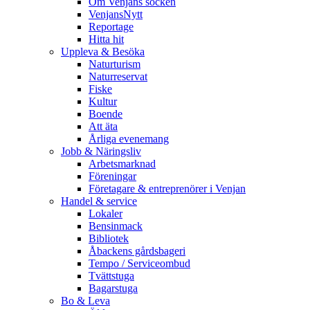
Om Venjans socken
VenjansNytt
Reportage
Hitta hit
Uppleva & Besöka
Naturturism
Naturreservat
Fiske
Kultur
Boende
Att äta
Årliga evenemang
Jobb & Näringsliv
Arbetsmarknad
Föreningar
Företagare & entreprenörer i Venjan
Handel & service
Lokaler
Bensinmack
Bibliotek
Åbackens gårdsbageri
Tempo / Serviceombud
Tvättstuga
Bagarstuga
Bo & Leva