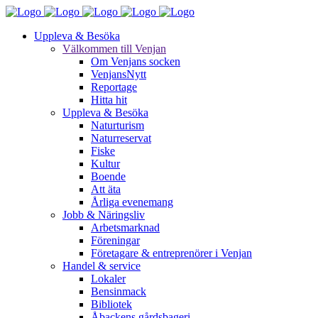
Uppleva & Besöka
Välkommen till Venjan
Om Venjans socken
VenjansNytt
Reportage
Hitta hit
Uppleva & Besöka
Naturturism
Naturreservat
Fiske
Kultur
Boende
Att äta
Årliga evenemang
Jobb & Näringsliv
Arbetsmarknad
Föreningar
Företagare & entreprenörer i Venjan
Handel & service
Lokaler
Bensinmack
Bibliotek
Åbackens gårdsbageri