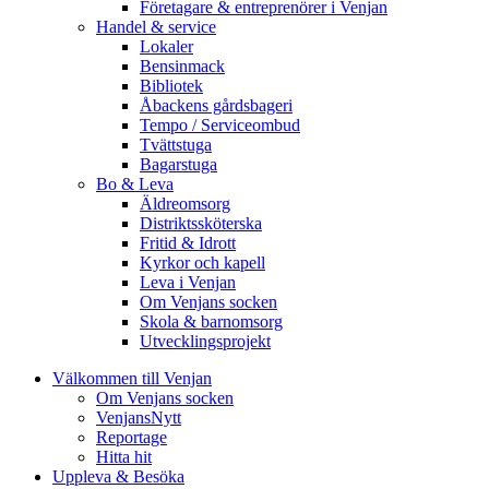
Företagare & entreprenörer i Venjan
Handel & service
Lokaler
Bensinmack
Bibliotek
Åbackens gårdsbageri
Tempo / Serviceombud
Tvättstuga
Bagarstuga
Bo & Leva
Äldreomsorg
Distriktssköterska
Fritid & Idrott
Kyrkor och kapell
Leva i Venjan
Om Venjans socken
Skola & barnomsorg
Utvecklingsprojekt
Välkommen till Venjan
Om Venjans socken
VenjansNytt
Reportage
Hitta hit
Uppleva & Besöka