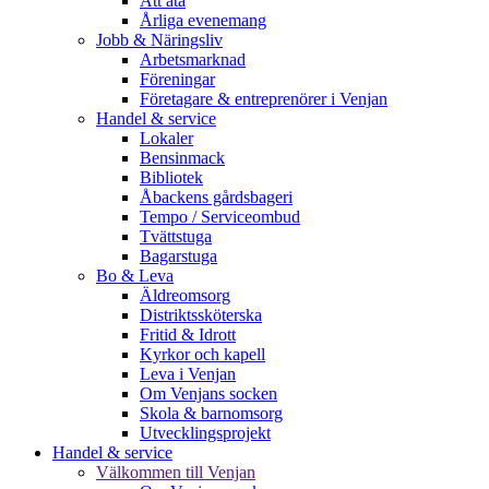
Att äta
Årliga evenemang
Jobb & Näringsliv
Arbetsmarknad
Föreningar
Företagare & entreprenörer i Venjan
Handel & service
Lokaler
Bensinmack
Bibliotek
Åbackens gårdsbageri
Tempo / Serviceombud
Tvättstuga
Bagarstuga
Bo & Leva
Äldreomsorg
Distriktssköterska
Fritid & Idrott
Kyrkor och kapell
Leva i Venjan
Om Venjans socken
Skola & barnomsorg
Utvecklingsprojekt
Handel & service
Välkommen till Venjan