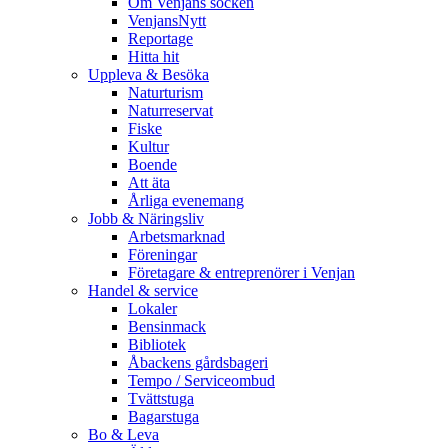
Om Venjans socken
VenjansNytt
Reportage
Hitta hit
Uppleva & Besöka
Naturturism
Naturreservat
Fiske
Kultur
Boende
Att äta
Årliga evenemang
Jobb & Näringsliv
Arbetsmarknad
Föreningar
Företagare & entreprenörer i Venjan
Handel & service
Lokaler
Bensinmack
Bibliotek
Åbackens gårdsbageri
Tempo / Serviceombud
Tvättstuga
Bagarstuga
Bo & Leva