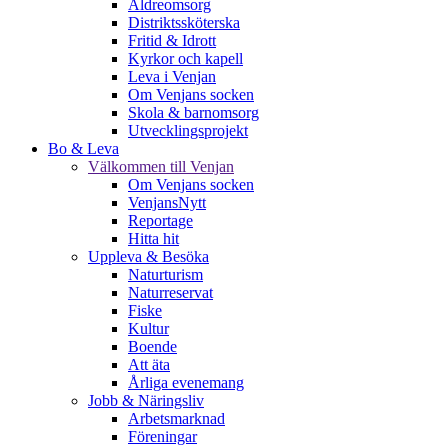
Äldreomsorg
Distriktssköterska
Fritid & Idrott
Kyrkor och kapell
Leva i Venjan
Om Venjans socken
Skola & barnomsorg
Utvecklingsprojekt
Bo & Leva
Välkommen till Venjan
Om Venjans socken
VenjansNytt
Reportage
Hitta hit
Uppleva & Besöka
Naturturism
Naturreservat
Fiske
Kultur
Boende
Att äta
Årliga evenemang
Jobb & Näringsliv
Arbetsmarknad
Föreningar