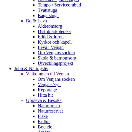
Tempo / Serviceombud
Tvättstuga
Bagarstuga
Bo & Leva
Äldreomsorg
Distriktssköterska
Fritid & Idrott
Kyrkor och kapell
Leva i Venjan
Om Venjans socken
Skola & barnomsorg
Utvecklingsprojekt
Jobb & Näringsliv
Välkommen till Venjan
Om Venjans socken
VenjansNytt
Reportage
Hitta hit
Uppleva & Besöka
Naturturism
Naturreservat
Fiske
Kultur
Boende