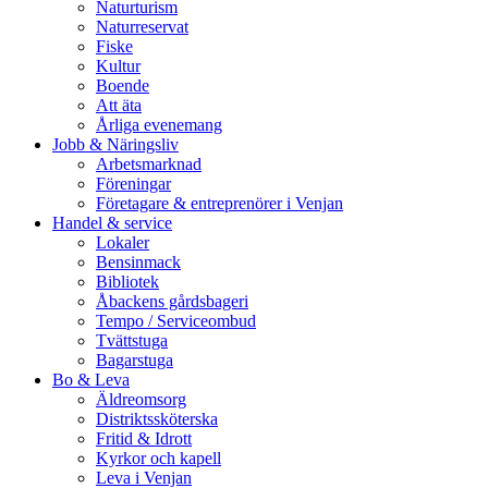
Naturturism
Naturreservat
Fiske
Kultur
Boende
Att äta
Årliga evenemang
Jobb & Näringsliv
Arbetsmarknad
Föreningar
Företagare & entreprenörer i Venjan
Handel & service
Lokaler
Bensinmack
Bibliotek
Åbackens gårdsbageri
Tempo / Serviceombud
Tvättstuga
Bagarstuga
Bo & Leva
Äldreomsorg
Distriktssköterska
Fritid & Idrott
Kyrkor och kapell
Leva i Venjan